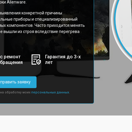
и Alienware.
 выявления конкретной причины
ельные приборы и специализированный
ых компонентов. Часто приходится менять
е вышли из строя вследствие перегрева
с ремонт
Гарантия до 3-х
обращения
лет
править заявку
 на обработку моих
персональных данных.