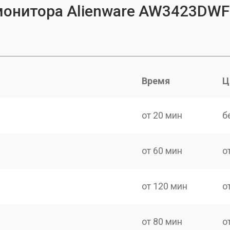
 монитора Alienware AW3423DWF
Время
Ц
от 20 мин
б
от 60 мин
о
от 120 мин
о
от 80 мин
о