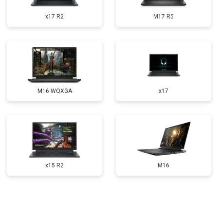
Прошивка BIOS
от 1500 ₽
Заказать
x17 R2
M17 R5
Замена северного моста
от 3500 ₽
Заказать
Ремонт петель
от 3990 ₽
Заказать
M16 WQXGA
x17
x15 R2
M16