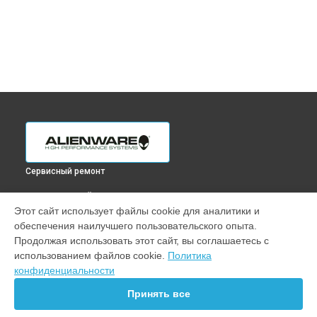
Сервисный ремонт
ВЫБЕРИ СВОЙ ГОРОД
Этот сайт использует файлы cookie для аналитики и
Ремонт цепи питания ноутбука x17 Alienware в
Краснодаре
обеспечения наилучшего пользовательского опыта.
Ремонт цепи питания ноутбука x17 Alienware в
Ростове-на-
Продолжая использовать этот сайт, вы соглашаетесь с
Дону
использованием файлов cookie.
Политика
Ремонт цепи питания ноутбука x17 Alienware в
Нижнем
конфиденциальности
Новгороде
Принять все
Ремонт цепи питания ноутбука x17 Alienware в
Новосибирске