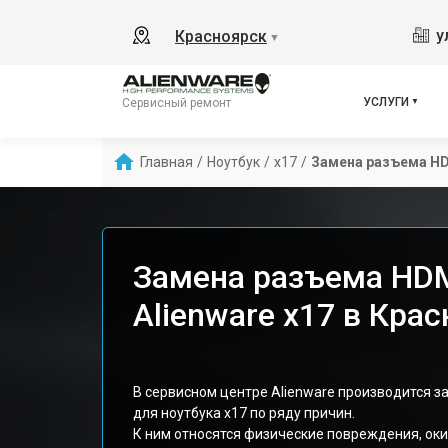
у
Красноярск
▼
УСЛУГИ
Сервисный ремонт
Главная
/
Ноутбук
/
x17
/
Замена разъема H
Замена разъема HDM
Alienware x17 в Кра
В сервисном центре Alienware производится за
для ноутбука x17 по ряду причин.
К ним относятся физические повреждения, оки