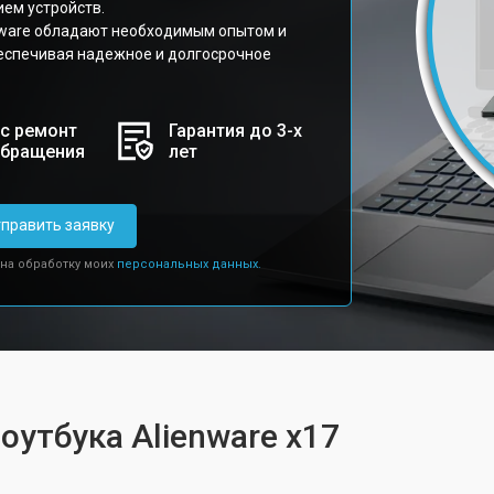
ем устройств.
nware обладают необходимым опытом и
еспечивая надежное и долгосрочное
с ремонт
Гарантия до 3-х
обращения
лет
править заявку
 на обработку моих
персональных данных.
оутбука Alienware x17