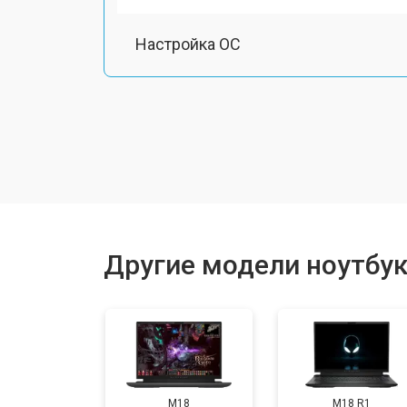
Настройка ОС
Ремонт южного моста
Замена шлейфа
Ремонт вебкамеры
Другие модели ноутбук
Установка драйверов Windows
Ремонт мультиконтроллера
M18
M18 R1