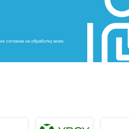
от 70 мин
о
от 70 мин
о
ое согласие на обработку моих
от 50 мин
о
от 80 мин
о
от 60 мин
о
от 50 мин
о