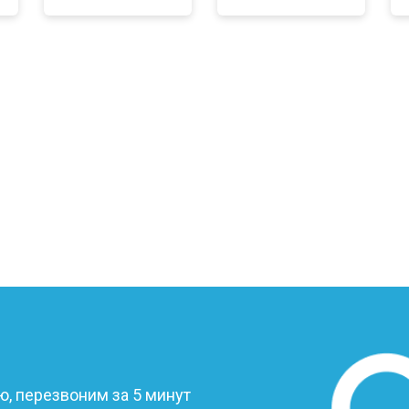
от 60 мин
о
от 50 мин
о
от 90 мин
о
от 40 мин
о
от 80 мин
о
от 50 мин
о
?
от 70 мин
о
, перезвоним за 5 минут