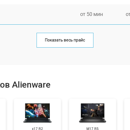
от 50 мин
о
от 100 мин
о
Показать весь прайс
от 60 мин
о
от 80 мин
о
ов Alienware
от 40 мин
о
от 80 мин
о
x17 R2
M17 R5