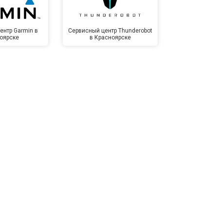
т 1500 ₽
Заказать
ентр Garmin в
Сервисный центр Thunderobot
Сервисный 
оярске
в Красноярске
Крас
т 3500 ₽
Заказать
т 3990 ₽
Заказать