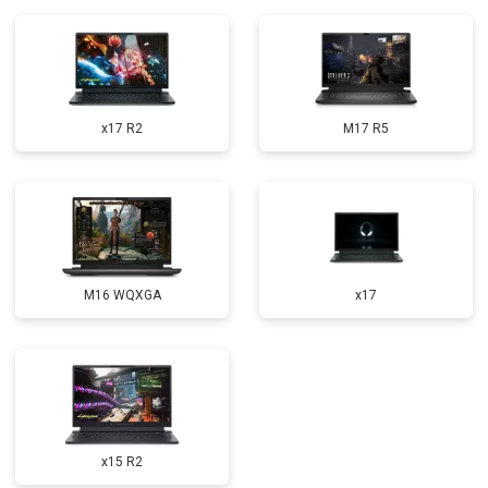
Замена микрофона
от 2600 ₽
Заказать
Замена оперативной памяти
от 1100 ₽
Заказать
Прошивка BIOS
от 1500 ₽
Заказать
x17 R2
M17 R5
Замена северного моста
от 3500 ₽
Заказать
Ремонт петель
от 3990 ₽
Заказать
M16 WQXGA
x17
x15 R2