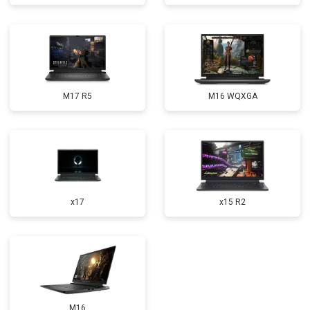
Замена микрофона
от 2600 ₽
Заказать
Замена оперативной памяти
от 1100 ₽
Заказать
Прошивка BIOS
от 1500 ₽
Заказать
M17 R5
M16 WQXGA
Замена северного моста
от 3500 ₽
Заказать
Ремонт петель
от 3990 ₽
Заказать
x17
x15 R2
M16