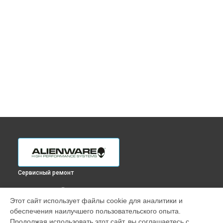
Сервисный ремонт
ВЫБЕРИ СВОЙ ГОРОД
Этот сайт использует файлы cookie для аналитики и
Замена клавиатуры ноутбука M18 R1 Alienware в
обеспечения наилучшего пользовательского опыта.
Краснодаре
Продолжая использовать этот сайт, вы соглашаетесь с