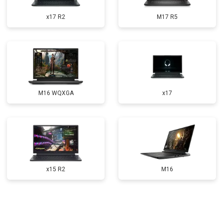
Прошивка BIOS
от 1500 ₽
Заказать
x17 R2
M17 R5
Замена северного моста
от 3500 ₽
Заказать
Ремонт петель
от 3990 ₽
Заказать
M16 WQXGA
x17
x15 R2
M16